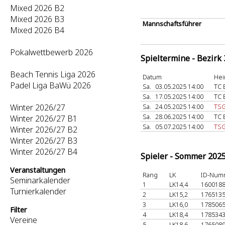
Mixed 2026 B2
Mixed 2026 B3
Mannschaftsführer
Mixed 2026 B4
Pokalwettbewerb 2026
Spieltermine - Bezirk
Beach Tennis Liga 2026
Datum
Hei
Padel Liga BaWü 2026
Sa.
03.05.2025 14:00
TC 
Sa.
17.05.2025 14:00
TC 
Winter 2026/27
Sa.
24.05.2025 14:00
TSG
Sa.
28.06.2025 14:00
TC 
Winter 2026/27 B1
Sa.
05.07.2025 14:00
TSG
Winter 2026/27 B2
Winter 2026/27 B3
Winter 2026/27 B4
Spieler - Sommer 202
Veranstaltungen
Rang
LK
ID-Num
Seminarkalender
1
LK14,4
160018
Turnierkalender
2
LK15,2
176513
3
LK16,0
178506
Filter
4
LK18,4
178534
Vereine
5
LK18,6
176508