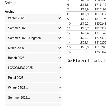
Spieler
6
LK18,8
171611
7
LK18,9
181019
Archiv
8
LK19,0
181533
9
LK19,2
181019
10
LK19,2
185024
11
LK20,7
181533
12
LK21,4
171014
13
LK22,3
173533
14
LK23,1
181525
15
LK25,0
151029
16
-
175536
Die Bilanzen berücksich