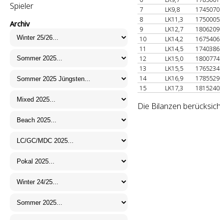
Spieler
7
LK9,8
174507
8
LK11,3
175000
Archiv
9
LK12,7
180620
10
LK14,2
167540
11
LK14,5
174038
12
LK15,0
180077
13
LK15,5
176523
14
LK16,9
178552
15
LK17,3
181524
Die Bilanzen berücksich