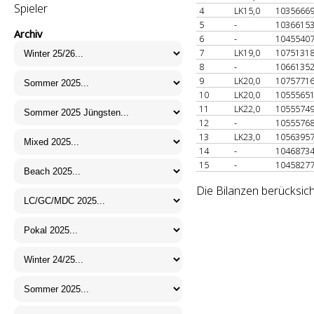
Spieler
4
LK15,0
1035666
5
-
1036615
Archiv
6
-
1045540
7
LK19,0
1075131
8
-
1066135
9
LK20,0
1075771
10
LK20,0
1055565
11
LK22,0
1055574
12
-
1055576
13
LK23,0
1056395
14
-
1046873
15
-
1045827
Die Bilanzen berücksich