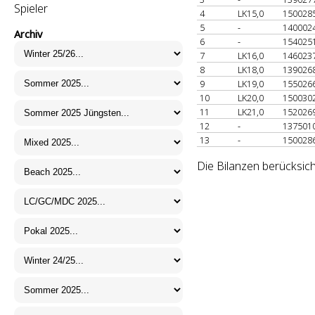
Spieler
4
LK15,0
150028
5
-
140002
Archiv
6
-
154025
7
LK16,0
146023
8
LK18,0
139026
9
LK19,0
155026
10
LK20,0
150030
11
LK21,0
152026
12
-
137501
13
-
150028
Die Bilanzen berücksich