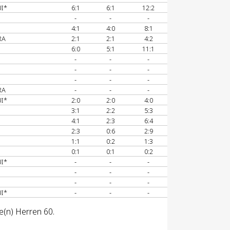
UI*
6:1
6:1
12:2
-
-
-
4:1
4:0
8:1
RA
2:1
2:1
4:2
6:0
5:1
11:1
-
-
-
-
-
-
-
-
-
RA
-
-
-
UI*
2:0
2:0
4:0
3:1
2:2
5:3
4:1
2:3
6:4
2:3
0:6
2:9
1:1
0:2
1:3
0:1
0:1
0:2
UI*
-
-
-
-
-
-
-
-
-
UI*
-
-
-
e(n) Herren 60.