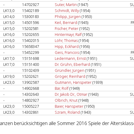
-
14702927
Suter, Martin
(1947)
S
LK13,0
15402189
Schmidt, Willy
(1954)
LK14,0
15300183
Philipp, Jürgen
(1953)
LK15,0
14501596
Keil, Bernard
(1945)
F
LK15,0
15202581
Fischer, Peter
(1952)
LK16,0
15202655
Hintermayr, Ralf
(1952)
LK16,0
15402015
Löhr, Thomas
(1954)
LK16,0
15658347
Hipp, Eckhard
(1956)
-
15452299
Geis, Francois
(1954)
F
LK17,0
15151698
Ledermann, Ernst
(1951)
S
LK17,0
15151400
Dr. Grühn, Eberhard
(1951)
-
15102439
Gründler, Jürgen
(1951)
LK19,0
15202621
Gröger, Reinhard
(1952)
LK23,0
13902587
Gutmann, Hanspeter
(1939)
-
14902668
Bär, Rolf
(1949)
-
14302643
Dr. Jakob Dr., Otmar
(1943)
S
-
14802927
Olbrich, Knut
(1948)
LK23,0
15005227
Baier, Hanspeter
(1950)
LK23,0
14302861
Szram, Roland
(1943)
S
lanzen berücksichtigen alle Sommer 2016 Spiele der Altersklass