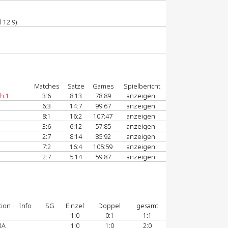
 12:9)
Matches
Sätze
Games
Spielbericht
h 1
3:6
8:13
78:89
anzeigen
6:3
14:7
99:67
anzeigen
8:1
16:2
107:47
anzeigen
3:6
6:12
57:85
anzeigen
2:7
8:14
85:92
anzeigen
7:2
16:4
105:59
anzeigen
2:7
5:14
59:87
anzeigen
tion
Info
SG
Einzel
Doppel
gesamt
1:0
0:1
1:1
RA
1:0
1:0
2:0