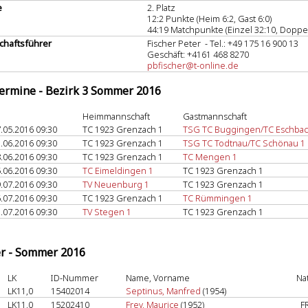
e
2. Platz
12:2 Punkte (Heim 6:2, Gast 6:0)
44:19 Matchpunkte (Einzel 32:10, Doppel
haftsführer
Fischer Peter - Tel.: +49 175 16 900 13
Geschäft: +4161 468 8270
pbfischer@t-online.de
termine - Bezirk 3 Sommer 2016
Heimmannschaft
Gastmannschaft
.05.2016 09:30
TC 1923 Grenzach 1
TSG TC Buggingen/TC Eschbac
.06.2016 09:30
TC 1923 Grenzach 1
TSG TC Todtnau/TC Schönau 1
.06.2016 09:30
TC 1923 Grenzach 1
TC Mengen 1
.06.2016 09:30
TC Eimeldingen 1
TC 1923 Grenzach 1
.07.2016 09:30
TV Neuenburg 1
TC 1923 Grenzach 1
.07.2016 09:30
TC 1923 Grenzach 1
TC Rümmingen 1
.07.2016 09:30
TV Stegen 1
TC 1923 Grenzach 1
er - Sommer 2016
LK
ID-Nummer
Name, Vorname
Na
LK11,0
15402014
Septinus, Manfred
(1954)
LK11,0
15202410
Frey, Maurice
(1952)
F