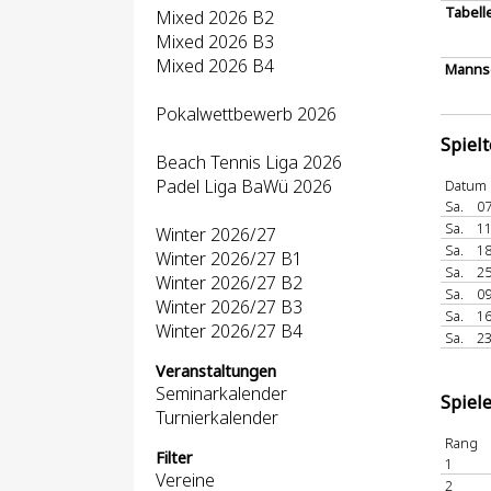
Tabell
Mixed 2026 B2
Mixed 2026 B3
Mixed 2026 B4
Mannsc
Pokalwettbewerb 2026
Spiel
Beach Tennis Liga 2026
Padel Liga BaWü 2026
Datum
Sa.
07
Sa.
11
Winter 2026/27
Sa.
18
Winter 2026/27 B1
Sa.
25
Winter 2026/27 B2
Sa.
09
Winter 2026/27 B3
Sa.
16
Winter 2026/27 B4
Sa.
23
Veranstaltungen
Seminarkalender
Spiel
Turnierkalender
Rang
Filter
1
Vereine
2