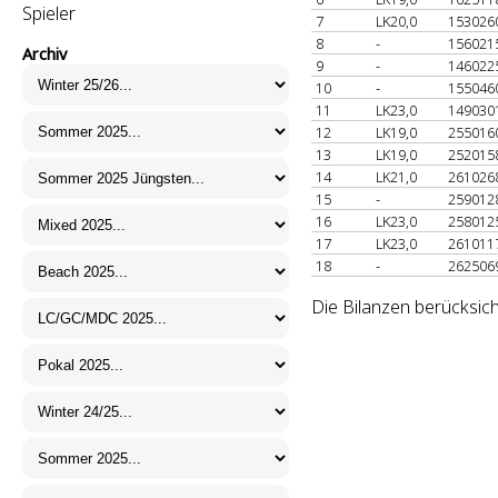
Spieler
7
LK20,0
153026
8
-
156021
Archiv
9
-
146022
10
-
155046
11
LK23,0
149030
12
LK19,0
255016
13
LK19,0
252015
14
LK21,0
261026
15
-
259012
16
LK23,0
258012
17
LK23,0
261011
18
-
262506
Die Bilanzen berücksich