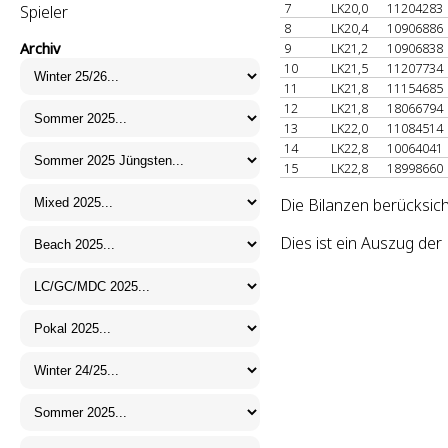
7
LK20,0
11204283
Spieler
8
LK20,4
10906886
Archiv
9
LK21,2
10906838
10
LK21,5
11207734
11
LK21,8
11154685
12
LK21,8
18066794
13
LK22,0
11084514
14
LK22,8
10064041
15
LK22,8
18998660
Die Bilanzen berücksich
Dies ist ein Auszug de