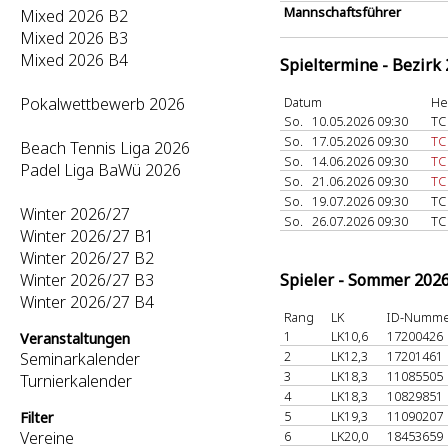
Mannschaftsführer
Mixed 2026 B2
Mixed 2026 B3
Mixed 2026 B4
Spieltermine - Bezirk
Pokalwettbewerb 2026
Datum
He
So.
10.05.2026 09:30
TC
So.
17.05.2026 09:30
TC
Beach Tennis Liga 2026
So.
14.06.2026 09:30
TC
Padel Liga BaWü 2026
So.
21.06.2026 09:30
TC
So.
19.07.2026 09:30
TC
Winter 2026/27
So.
26.07.2026 09:30
TC
Winter 2026/27 B1
Winter 2026/27 B2
Winter 2026/27 B3
Spieler - Sommer 202
Winter 2026/27 B4
Rang
LK
ID-Numm
1
LK10,6
17200426
Veranstaltungen
2
LK12,3
17201461
Seminarkalender
3
LK18,3
11085505
Turnierkalender
4
LK18,3
10829851
5
LK19,3
11090207
Filter
Vereine
6
LK20,0
18453659