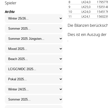
8
LK24,0
179577
Spieler
9
LK25,0
153514
Archiv
10
LK24,0
154517
11
LK24,1
156023
Die Bilanzen berücksich
Dies ist ein Auszug de
.