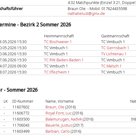
4:32 Matchpunkte (Einzel 3:21, Doppel 
haftsführer
Braun Ole - Mobil: 017624435598
nathalielust@gmx.de
termine - Bezirk 2 Sommer 2026
Heimmannschaft
Gastmannschaft
3.05.2026 15:30
TC Bischweier 1
TC Vimbuch 1
0.05.2026 15:30
TC Vimbuch 1
TC Gernsbach 1
0.06.2026 15:30
TC Vimbuch 1
TV Lichtenau 1
7.06.2026 15:30
TC RW Baden-Baden 1
TC Vimbuch 1
4.07.2026 09:00
TC Vimbuch 1
TC Malsch 1
8.07.2026 15:30
TC Iffezheim 1
TC Vimbuch 1
er - Sommer 2026
LK
ID-Nummer
Name, Vorname
Nat
-
11607602
Braun, Ole
(2016)
-
11606772
Royal Font, Luc
(2016)
-
11603500
Balamurugan, Aadvik
(2016)
IN
-
11706043
Bäuerle, Justus
(2017)
-
11603499
Barbian, Carlo
(2016)