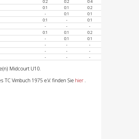
0:2
0:2
0:4
0:1
0:1
0:2
-
0:1
0:1
0:1
-
0:1
-
-
-
0:1
0:1
0:2
-
0:1
0:1
-
-
-
-
-
-
-
-
-
se(n) Midcourt U10.
s TC Vimbuch 1975 e.V. finden Sie
hier
.