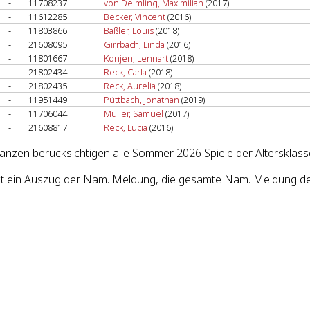
-
11708237
von Deimling, Maximilian
(2017)
-
11612285
Becker, Vincent
(2016)
-
11803866
Baßler, Louis
(2018)
-
21608095
Girrbach, Linda
(2016)
-
11801667
Konjen, Lennart
(2018)
-
21802434
Reck, Carla
(2018)
-
21802435
Reck, Aurelia
(2018)
-
11951449
Püttbach, Jonathan
(2019)
-
11706044
Müller, Samuel
(2017)
-
21608817
Reck, Lucia
(2016)
lanzen berücksichtigen alle Sommer 2026 Spiele der Altersklas
st ein Auszug der Nam. Meldung, die gesamte Nam. Meldung de