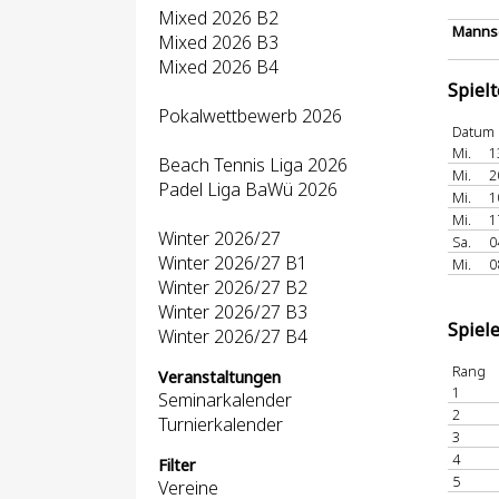
Mixed 2026 B2
Mannsc
Mixed 2026 B3
Mixed 2026 B4
Spiel
Pokalwettbewerb 2026
Datum
Mi.
1
Beach Tennis Liga 2026
Mi.
2
Padel Liga BaWü 2026
Mi.
1
Mi.
1
Winter 2026/27
Sa.
0
Winter 2026/27 B1
Mi.
0
Winter 2026/27 B2
Winter 2026/27 B3
Spiel
Winter 2026/27 B4
Rang
Veranstaltungen
1
Seminarkalender
2
Turnierkalender
3
4
Filter
5
Vereine