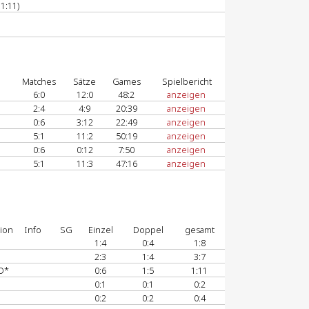
1:11)
Matches
Sätze
Games
Spielbericht
6:0
12:0
48:2
anzeigen
2:4
4:9
20:39
anzeigen
0:6
3:12
22:49
anzeigen
5:1
11:2
50:19
anzeigen
0:6
0:12
7:50
anzeigen
5:1
11:3
47:16
anzeigen
ion
Info
SG
Einzel
Doppel
gesamt
1:4
0:4
1:8
2:3
1:4
3:7
D*
0:6
1:5
1:11
0:1
0:1
0:2
0:2
0:2
0:4