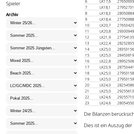
6
LK17,6
2765093
Spieler
7
LK18,1
2795273
8
LK18,3
2805088
Archiv
9
LK18,4
2775098
10
LK20,7
2765342
11
LK20,8
2930094
12
LK21,9
2775413
13
LK22,4
2825283
14
LK25,0
2835315
15
LK25,0
2845381
16
LK22,8
2895250
17
LK23,9
2875344
18
LK25,0
2795315
19
LK25,0
2795315
20
LK24,0
2825458
21
LK25,0
2925561
22
LK24,6
2925571
23
LK24,6
2805455
Die Bilanzen berücksic
Dies ist ein Auszug de