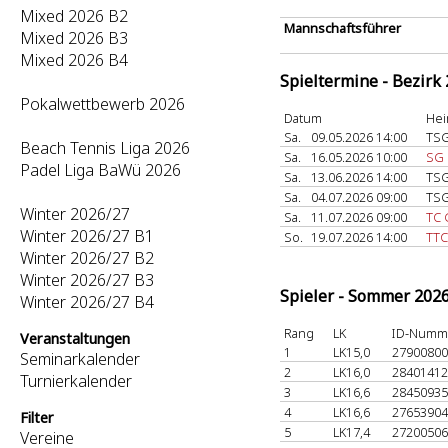
Mixed 2026 B2
Mannschaftsführer
Mixed 2026 B3
Mixed 2026 B4
Spieltermine - Bezirk
Pokalwettbewerb 2026
Datum
Hei
Sa.
09.05.2026 14:00
TSG
Beach Tennis Liga 2026
Sa.
16.05.2026 10:00
SG 
Padel Liga BaWü 2026
Sa.
13.06.2026 14:00
TSG
Sa.
04.07.2026 09:00
TSG
Winter 2026/27
Sa.
11.07.2026 09:00
TC 
Winter 2026/27 B1
So.
19.07.2026 14:00
TTC
Winter 2026/27 B2
Winter 2026/27 B3
Spieler - Sommer 202
Winter 2026/27 B4
Rang
LK
ID-Numm
Veranstaltungen
1
LK15,0
2790080
Seminarkalender
2
LK16,0
2840141
Turnierkalender
3
LK16,6
2845093
4
LK16,6
2765390
Filter
5
LK17,4
2720050
Vereine