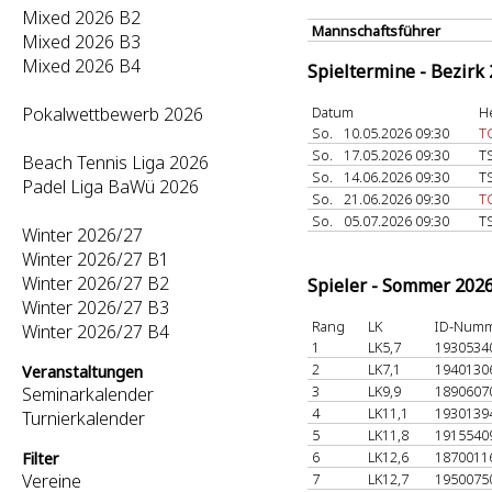
Mixed 2026 B2
Mannschaftsführer
Mixed 2026 B3
Mixed 2026 B4
Spieltermine - Bezirk
Pokalwettbewerb 2026
Datum
H
So.
10.05.2026 09:30
T
So.
17.05.2026 09:30
T
Beach Tennis Liga 2026
So.
14.06.2026 09:30
T
Padel Liga BaWü 2026
So.
21.06.2026 09:30
T
So.
05.07.2026 09:30
T
Winter 2026/27
Winter 2026/27 B1
Winter 2026/27 B2
Spieler - Sommer 202
Winter 2026/27 B3
Rang
LK
ID-Num
Winter 2026/27 B4
1
LK5,7
1930534
2
LK7,1
1940130
Veranstaltungen
3
LK9,9
1890607
Seminarkalender
4
LK11,1
1930139
Turnierkalender
5
LK11,8
1915540
6
LK12,6
1870011
Filter
Vereine
7
LK12,7
1950075