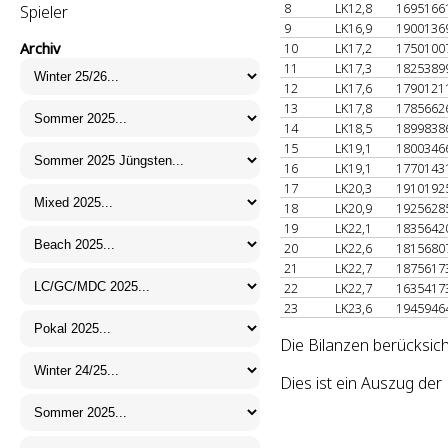
8
LK12,8
1695166
Spieler
9
LK16,9
1900136
Archiv
10
LK17,2
1750100
11
LK17,3
1825389
12
LK17,6
1790121
13
LK17,8
1785662
14
LK18,5
1899838
15
LK19,1
1800346
16
LK19,1
1770143
17
LK20,3
1910192
18
LK20,9
1925628
19
LK22,1
1835642
20
LK22,6
1815680
21
LK22,7
1875617
22
LK22,7
1635417
23
LK23,6
1945946
Die Bilanzen berücksich
Dies ist ein Auszug de