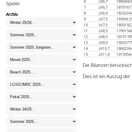
6
LK6,7
1860942
Spieler
7
LK6,7
1875167
8
LK6,9
1820234
Archiv
9
LK7,5
1950412
10
LK7,5
1800192
11
LK8,5
1790154
12
LK8,5
1810178
13
LK9,0
1930577
14
LK10,7
1860236
15
LK11,6
1915054
Die Bilanzen berücksich
Dies ist ein Auszug de