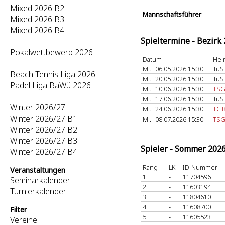
Mixed 2026 B2
Mannschaftsführer
Mixed 2026 B3
Mixed 2026 B4
Spieltermine - Bezirk
Pokalwettbewerb 2026
Datum
Hei
Mi.
06.05.2026 15:30
TuS
Beach Tennis Liga 2026
Mi.
20.05.2026 15:30
TuS
Padel Liga BaWü 2026
Mi.
10.06.2026 15:30
TSG
Mi.
17.06.2026 15:30
TuS
Winter 2026/27
Mi.
24.06.2026 15:30
TC 
Winter 2026/27 B1
Mi.
08.07.2026 15:30
TSG
Winter 2026/27 B2
Winter 2026/27 B3
Spieler - Sommer 202
Winter 2026/27 B4
Rang
LK
ID-Nummer
Veranstaltungen
1
-
11704596
Seminarkalender
2
-
11603194
Turnierkalender
3
-
11804610
4
-
11608700
Filter
5
-
11605523
Vereine