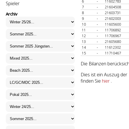
6
-
11602783
Spieler
7
-
21604508
8
-
21603731
Archiv
9
-
21602003
10
-
11605600
11
-
11706892
12
-
11706967
13
-
21605680
14
-
11612302
15
-
11710467
Die Bilanzen berücksich
Dies ist ein Auszug de
finden Sie
hier
.