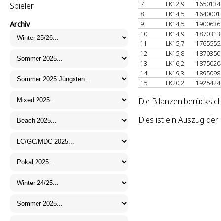
7
LK12,9
165013
Spieler
8
LK14,5
164000
Archiv
9
LK14,5
190063
10
LK14,9
187031
11
LK15,7
176555
12
LK15,8
187035
13
LK16,2
187502
14
LK19,3
189509
15
LK20,2
192542
Die Bilanzen berücksich
Dies ist ein Auszug de