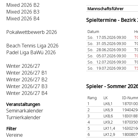
Mixed 2026 B2
Mannschaftsführer
Mixed 2026 B3
Mixed 2026 B4
Spieltermine - Bezirk
Pokalwettbewerb 2026
Datum
H
So.
17.05.2026 09:30
T
So.
31.05.2026 09:30
T
Beach Tennis Liga 2026
So.
28.06.2026 09:30
T
Padel Liga BaWü 2026
So.
05.07.2026 09:30
T
So.
12.07.2026 09:30
T
Winter 2026/27
So.
19.07.2026 09:30
T
Winter 2026/27 B1
Winter 2026/27 B2
Winter 2026/27 B3
Spieler - Sommer 202
Winter 2026/27 B4
Rang
LK
ID-Num
1
LK6,1
187010
Veranstaltungen
2
LK6,9
194042
Seminarkalender
3
LK8,6
183018
Turnierkalender
4
LK9,2
187035
5
LK11,4
163021
Filter
Vereine
6
LK12,9
180080