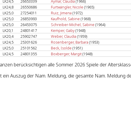
LK24,5
26653339
Aymar, Claudia
(1966)
LK24,8
26550686
Furtwängler, Nicole
(1965)
LK25,0
27254011
Ruiz, Jimena
(1972)
LK25,0
26853993
Kaufhold, Sabine
(1968)
LK25,0
26453075
Schreiber-Michel, Sabine
(1964)
LK20,1
24801417
Kemper, Gaby
(1948)
LK20,4
25902747
Weber, Claudia
(1959)
LK24,5
25301626
Rosenberger, Barbara
(1953)
LK25,0
25101562
Beck, Isolde
(1951)
LK24,5
24801355
Boxberger, Margit
(1948)
lanzen berücksichtigen alle Sommer 2026 Spiele der Altersklas
st ein Auszug der Nam. Meldung, die gesamte Nam. Meldung d