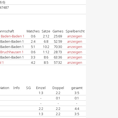
6:6)
247487
nnschaft
Matches
Sätze
Games
Spielbericht
 Baden-Baden 1
0:6
2:12
25:69
anzeigen
 Baden-Baden 1
2:4
6:8
52:59
anzeigen
 Baden-Baden 1
5:1
10:2
70:30
anzeigen
 Bruchhausen 1
0:6
1:12
28:73
anzeigen
 Baden-Baden 1
3:3
8:6
63:36
anzeigen
l 1
4:2
8:5
57:32
anzeigen
Nation
Info
SG
Einzel
Doppel
gesamt
1:3
2:2
3:5
-
0:1
0:1
-
-
-
2:2
2:2
4:4
1:3
2:2
3:5