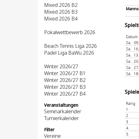
Mixed 2026 B2
Mannsc
Mixed 2026 B3
Mixed 2026 B4
Spiel
Pokalwettbewerb 2026
Datum
Sa.
09
Beach Tennis Liga 2026
Sa.
16
Padel Liga BaWü 2026
Sa.
13
Sa.
20
Winter 2026/27
Sa.
27
Winter 2026/27 B1
Sa.
18
Winter 2026/27 B2
Winter 2026/27 B3
Spiel
Winter 2026/27 B4
Rang
Veranstaltungen
1
Seminarkalender
2
Turnierkalender
3
4
Filter
5
Vereine