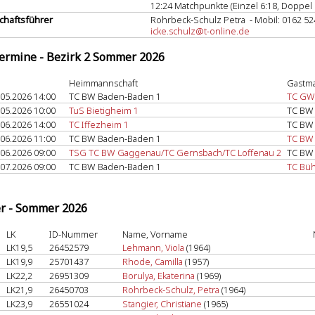
12:24 Matchpunkte (Einzel 6:18, Doppel 
haftsführer
Rohrbeck-Schulz Petra - Mobil: 0162 5
icke.schulz@t-online.de
termine - Bezirk 2 Sommer 2026
Heimmannschaft
Gastma
.05.2026 14:00
TC BW Baden-Baden 1
TC GW
.05.2026 10:00
TuS Bietigheim 1
TC BW
.06.2026 14:00
TC Iffezheim 1
TC BW
.06.2026 11:00
TC BW Baden-Baden 1
TC BW
.06.2026 09:00
TSG TC BW Gaggenau/TC Gernsbach/TC Loffenau 2
TC BW
.07.2026 09:00
TC BW Baden-Baden 1
TC Büh
er - Sommer 2026
LK
ID-Nummer
Name, Vorname
LK19,5
26452579
Lehmann, Viola
(1964)
LK19,9
25701437
Rhode, Camilla
(1957)
LK22,2
26951309
Borulya, Ekaterina
(1969)
LK21,9
26450703
Rohrbeck-Schulz, Petra
(1964)
LK23,9
26551024
Stangier, Christiane
(1965)