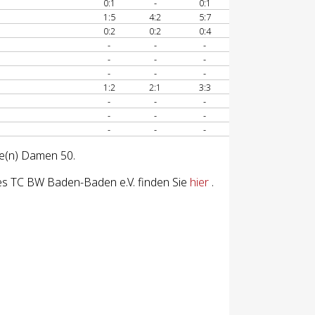
0:1
-
0:1
1:5
4:2
5:7
0:2
0:2
0:4
-
-
-
-
-
-
-
-
-
1:2
2:1
3:3
-
-
-
-
-
-
-
-
-
se(n) Damen 50.
es TC BW Baden-Baden e.V. finden Sie
hier
.