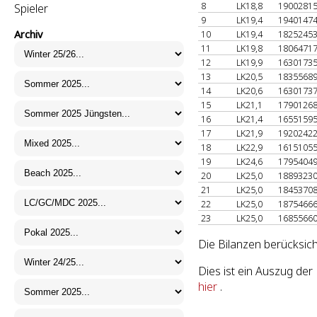
8
LK18,8
1900281
Spieler
9
LK19,4
1940147
Archiv
10
LK19,4
1825245
11
LK19,8
1806471
12
LK19,9
1630173
13
LK20,5
1835568
14
LK20,6
1630173
15
LK21,1
1790126
16
LK21,4
1655159
17
LK21,9
1920242
18
LK22,9
1615105
19
LK24,6
1795404
20
LK25,0
1889323
21
LK25,0
1845370
22
LK25,0
1875466
23
LK25,0
1685566
Die Bilanzen berücksich
Dies ist ein Auszug de
hier
.