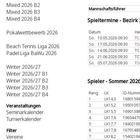
Mixed 2026 B2
Mannschaftsführer
Mixed 2026 B3
Mixed 2026 B4
Spieltermine - Bezirk
Pokalwettbewerb 2026
Datum
He
So.
10.05.2026 09:30
TC
So.
17.05.2026 09:30
TS
Beach Tennis Liga 2026
So.
14.06.2026 09:30
TC
Padel Liga BaWü 2026
So.
21.06.2026 09:30
TC
So.
05.07.2026 09:30
TS
Winter 2026/27
Winter 2026/27 B1
Winter 2026/27 B2
Spieler - Sommer 202
Winter 2026/27 B3
Rang
LK
ID-Numm
Winter 2026/27 B4
1
LK14,3
1680159
2
LK15,2
1950105
Veranstaltungen
3
LK15,5
1690138
Seminarkalender
4
LK17,6
1965447
Turnierkalender
5
LK17,7
1840218
6
LK17,8
1670148
Filter
Vereine
7
LK18,2
1540218