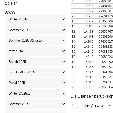
6
LK15,3
2980030
Spieler
7
LK15,6
2940138
8
LK15,9
2730050
Archiv
9
LK16,8
2960137
10
LK16,9
2035000
11
LK18,6
2675008
12
LK18,8
2065976
13
LK19,3
2680109
14
LK20,9
2760062
15
LK21,0
2046128
16
LK21,2
2708398
17
LK21,9
2708202
18
LK22,0
2005009
19
LK22,5
2065979
20
LK23,5
2046126
21
LK24,0
2045912
22
LK25,0
2775183
23
LK25,0
2895398
Die Bilanzen berücksic
Dies ist ein Auszug de