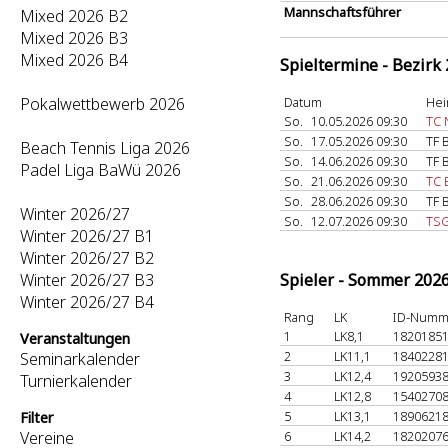
Mannschaftsführer
Mixed 2026 B2
Mixed 2026 B3
Mixed 2026 B4
Spieltermine - Bezirk
Pokalwettbewerb 2026
Datum
Hei
So.
10.05.2026 09:30
TC 
So.
17.05.2026 09:30
TF 
Beach Tennis Liga 2026
So.
14.06.2026 09:30
TF 
Padel Liga BaWü 2026
So.
21.06.2026 09:30
TC 
So.
28.06.2026 09:30
TF 
Winter 2026/27
So.
12.07.2026 09:30
TSG
Winter 2026/27 B1
Winter 2026/27 B2
Winter 2026/27 B3
Spieler - Sommer 202
Winter 2026/27 B4
Rang
LK
ID-Numm
1
LK8,1
1820185
Veranstaltungen
2
LK11,1
1840228
Seminarkalender
3
LK12,4
1920593
Turnierkalender
4
LK12,8
1540270
5
LK13,1
1890621
Filter
Vereine
6
LK14,2
1820207