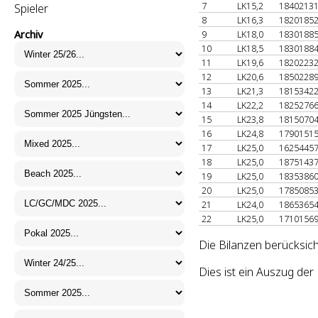
7
LK15,2
1840213
Spieler
8
LK16,3
1820185
Archiv
9
LK18,0
1830188
10
LK18,5
1830188
11
LK19,6
1820223
12
LK20,6
1850228
13
LK21,3
1815342
14
LK22,2
1825276
15
LK23,8
1815070
16
LK24,8
1790151
17
LK25,0
1625445
18
LK25,0
1875143
19
LK25,0
1835386
20
LK25,0
1785085
21
LK24,0
1865365
22
LK25,0
1710156
Die Bilanzen berücksich
Dies ist ein Auszug de