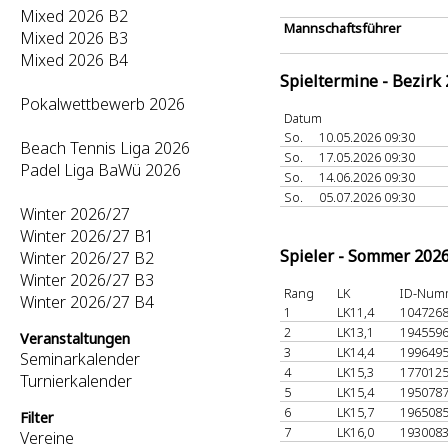
Mixed 2026 B2
Mannschaftsführer
Mixed 2026 B3
Mixed 2026 B4
Spieltermine - Bezirk
Pokalwettbewerb 2026
Datum
So.
10.05.2026 09:30
Beach Tennis Liga 2026
So.
17.05.2026 09:30
Padel Liga BaWü 2026
So.
14.06.2026 09:30
So.
05.07.2026 09:30
Winter 2026/27
Winter 2026/27 B1
Spieler - Sommer 202
Winter 2026/27 B2
Winter 2026/27 B3
Rang
LK
ID-Num
Winter 2026/27 B4
1
LK11,4
104726
2
LK13,1
194559
Veranstaltungen
3
LK14,4
199649
Seminarkalender
4
LK15,3
177012
Turnierkalender
5
LK15,4
195078
6
LK15,7
196508
Filter
7
LK16,0
193008
Vereine