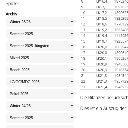
8
LK16,4
187524
Spieler
9
LK17,1
109182
10
LK17,2
189062
Archiv
11
LK18,5
183539
12
LK18,6
177013
13
LK19,2
108240
14
LK19,4
111502
15
LK19,7
193557
16
LK20,0
108294
17
LK20,0
189061
18
LK20,1
190526
19
LK20,9
194550
20
LK20,9
191033
21
LK21,3
108434
22
LK21,3
195712
23
LK21,4
194593
Die Bilanzen berücksich
Dies ist ein Auszug de