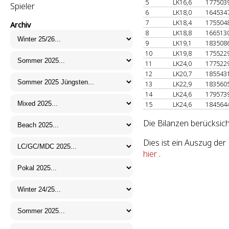
5
LK16,6
177503
Spieler
6
LK18,0
164534
7
LK18,4
175504
Archiv
8
LK18,8
166513
9
LK19,1
183508
10
LK19,8
175522
11
LK24,0
177522
12
LK20,7
185543
13
LK22,9
183560
14
LK24,6
179573
15
LK24,6
184564
Die Bilanzen berücksich
Dies ist ein Auszug de
hier
.