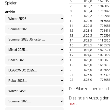
6
LK19,0
162536
Spieler
7
LK19,2
194586
8
LK19,4
178504
Archiv
9
LK20,2
173098
10
LK20,6
191508
11
LK20,8
172505
12
LK21,4
172841
13
LK22,5
177559
14
LK23,3
111532
15
LK23,5
197557
16
LK24,0
102652
17
LK24,6
187507
18
LK25,0
106602
19
LK25,0
166563
20
LK25,0
103605
21
LK25,0
193537
22
LK25,0
177505
Die Bilanzen berücksich
Dies ist ein Auszug de
hier
.