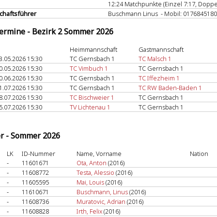
12:24 Matchpunkte (Einzel 7:17, Doppel
haftsführer
Buschmann Linus - Mobil: 017684518
termine - Bezirk 2 Sommer 2026
Heimmannschaft
Gastmannschaft
3.05.2026 15:30
TC Gernsbach 1
TC Malsch 1
0.05.2026 15:30
TC Vimbuch 1
TC Gernsbach 1
0.06.2026 15:30
TC Gernsbach 1
TC Iffezheim 1
1.07.2026 15:30
TC Gernsbach 1
TC RW Baden-Baden 1
8.07.2026 15:30
TC Bischweier 1
TC Gernsbach 1
5.07.2026 15:30
TV Lichtenau 1
TC Gernsbach 1
er - Sommer 2026
LK
ID-Nummer
Name, Vorname
Nation
-
11601671
Ota, Anton
(2016)
-
11608772
Testa, Alessio
(2016)
-
11605595
Mai, Louis
(2016)
-
11610671
Buschmann, Linus
(2016)
-
11608736
Muratovic, Adrian
(2016)
-
11608828
Irth, Felix
(2016)