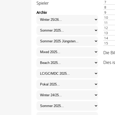
7
Spieler
8
Archiv
9
10
11
12
13
14
15
Die Bi
Dies i