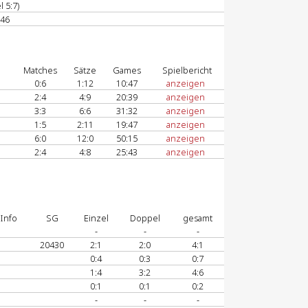
 5:7)
046
Matches
Sätze
Games
Spielbericht
0:6
1:12
10:47
anzeigen
2:4
4:9
20:39
anzeigen
3:3
6:6
31:32
anzeigen
1:5
2:11
19:47
anzeigen
6:0
12:0
50:15
anzeigen
2:4
4:8
25:43
anzeigen
Info
SG
Einzel
Doppel
gesamt
-
-
-
20430
2:1
2:0
4:1
0:4
0:3
0:7
1:4
3:2
4:6
0:1
0:1
0:2
-
-
-