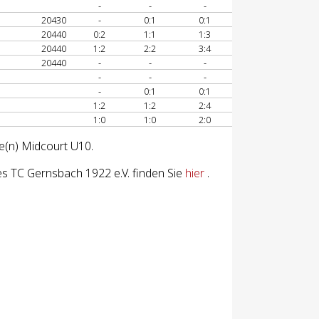
-
-
-
20430
-
0:1
0:1
20440
0:2
1:1
1:3
20440
1:2
2:2
3:4
20440
-
-
-
-
-
-
-
0:1
0:1
1:2
1:2
2:4
1:0
1:0
2:0
se(n) Midcourt U10.
s TC Gernsbach 1922 e.V. finden Sie
hier
.