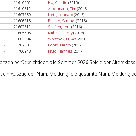
-
11610662
Ho, Charlie
(2016)
-
11610612
Ackermann, Tim
(2016)
-
11603850
Hetz, Lennard
(2016)
-
11606815
Pliefke, Samuel
(2016)
-
21602613
Schäfer, Leni
(2016)
-
11605605
Kathan, Henry
(2016)
-
11801084
Woschek, Lukas
(2018)
-
11707003
König, Henry
(2017)
-
11706948
Krug, Hannes
(2017)
lanzen berücksichtigen alle Sommer 2026 Spiele der Altersklas
st ein Auszug der Nam. Meldung, die gesamte Nam. Meldung de