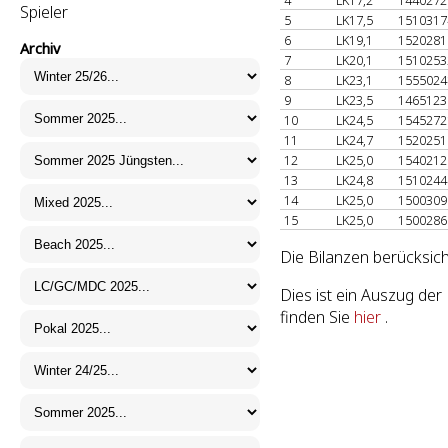
4
LK17,2
144027
Spieler
5
LK17,5
151031
6
LK19,1
152028
Archiv
7
LK20,1
151025
8
LK23,1
155502
9
LK23,5
146512
10
LK24,5
154527
11
LK24,7
152025
12
LK25,0
154021
13
LK24,8
151024
14
LK25,0
150030
15
LK25,0
150028
Die Bilanzen berücksich
Dies ist ein Auszug de
finden Sie
hier
.