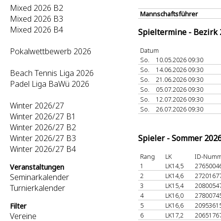
Mixed 2026 B2
Mannschaftsführer
Mixed 2026 B3
Mixed 2026 B4
Spieltermine - Bezirk
Pokalwettbewerb 2026
Datum
So.
10.05.2026 09:30
So.
14.06.2026 09:30
Beach Tennis Liga 2026
So.
21.06.2026 09:30
Padel Liga BaWü 2026
So.
05.07.2026 09:30
So.
12.07.2026 09:30
Winter 2026/27
So.
26.07.2026 09:30
Winter 2026/27 B1
Winter 2026/27 B2
Winter 2026/27 B3
Spieler - Sommer 202
Winter 2026/27 B4
Rang
LK
ID-Num
1
LK14,5
2765004
Veranstaltungen
2
LK14,6
2720167
Seminarkalender
3
LK15,4
2080054
Turnierkalender
4
LK16,0
2780074
5
LK16,6
2095361
Filter
Vereine
6
LK17,2
2065176