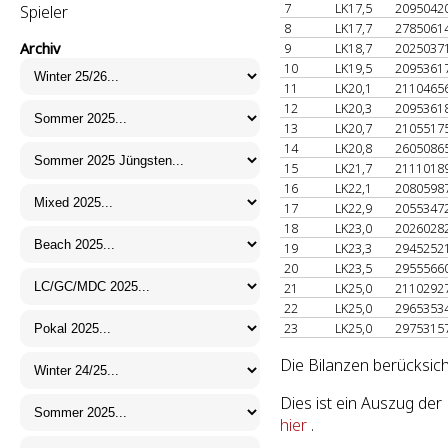
7
LK17,5
2095042
Spieler
8
LK17,7
2785061
Archiv
9
LK18,7
2025037
10
LK19,5
2095361
11
LK20,1
2110465
12
LK20,3
2095361
13
LK20,7
2105517
14
LK20,8
2605086
15
LK21,7
2111018
16
LK22,1
2080598
17
LK22,9
2055347
18
LK23,0
2026028
19
LK23,3
2945252
20
LK23,5
2955566
21
LK25,0
2110292
22
LK25,0
2965353
23
LK25,0
2975315
Die Bilanzen berücksic
Dies ist ein Auszug de
hier
.