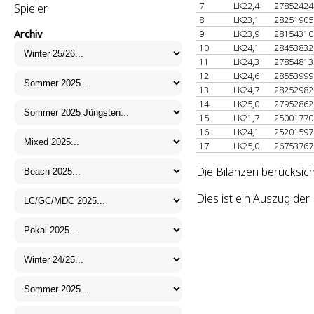
7
LK22,4
2785242
Spieler
8
LK23,1
2825190
Archiv
9
LK23,9
2815431
10
LK24,1
2845383
11
LK24,3
2785481
12
LK24,6
2855399
13
LK24,7
2825298
14
LK25,0
2795286
15
LK21,7
2500177
16
LK24,1
2520159
17
LK25,0
2675376
Die Bilanzen berücksic
Dies ist ein Auszug de