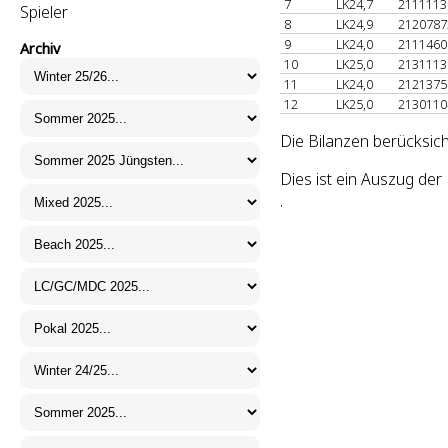
7
LK24,7
211111
Spieler
8
LK24,9
212078
9
LK24,0
211146
Archiv
10
LK25,0
213111
11
LK24,0
212137
12
LK25,0
213011
Die Bilanzen berücksich
Dies ist ein Auszug de
.