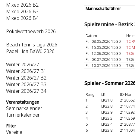
Mixed 2026 B2
Mannschaftsführer
Mixed 2026 B3
Mixed 2026 B4
Spieltermine - Bezirk
Pokalwettbewerb 2026
Datum
Heim
Fr.
08.05.2026 15:30
TC R
Beach Tennis Liga 2026
Fr.
15.05.2026 15:30
TC M
Padel Liga BaWü 2026
Fr.
12.06.2026 15:30
TSG 
Fr.
03.07.2026 15:30
TSG 
Winter 2026/27
Fr.
10.07.2026 15:30
TSG 
Winter 2026/27 B1
Winter 2026/27 B2
Spieler - Sommer 202
Winter 2026/27 B3
Winter 2026/27 B4
Rang
LK
ID-Num
1
LK21,0
212055
Veranstaltungen
2
LK22,8
211077
Seminarkalender
3
LK22,9
211029
Turnierkalender
4
LK23,3
211036
5
LK23,4
212087
Filter
6
LK23,8
211100
Vereine