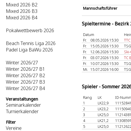
Mixed 2026 B2
Mannschaftsführer
Mixed 2026 B3
Mixed 2026 B4
Spieltermine - Bezirk
Pokalwettbewerb 2026
Datum
Hei
Fr.
08.05.2026 15:30
TTC
Beach Tennis Liga 2026
Fr.
15.05.2026 15:30
TSG
Padel Liga BaWü 2026
Fr.
12.06.2026 15:30
Ski
Fr.
03.07.2026 15:30
TC 
Winter 2026/27
Fr.
10.07.2026 15:30
TSG
Winter 2026/27 B1
Mi.
15.07.2026 16:00
TSG
Winter 2026/27 B2
Winter 2026/27 B3
Spieler - Sommer 202
Winter 2026/27 B4
Rang
LK
ID-Numm
Veranstaltungen
1
LK22,9
1115284
Seminarkalender
2
LK23,2
1115094
Turnierkalender
3
LK25,0
1121438
4
LK21,2
1130859
Filter
5
LK25,0
1121262
Vereine