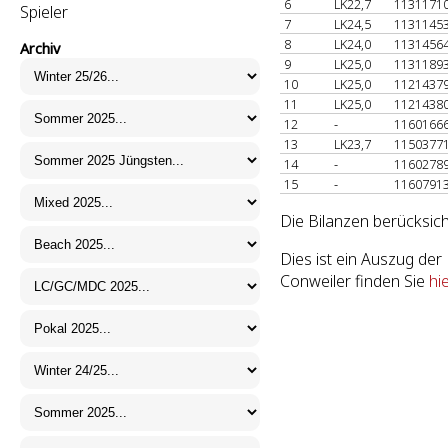
6
LK22,7
1131171
Spieler
7
LK24,5
1131145
8
LK24,0
1131456
Archiv
9
LK25,0
1131189
10
LK25,0
1121437
11
LK25,0
1121438
12
-
1160166
13
LK23,7
1150377
14
-
1160278
15
-
1160791
Die Bilanzen berücksich
Dies ist ein Auszug de
Conweiler finden Sie
hi