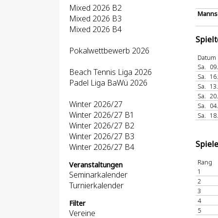
Mixed 2026 B2
Mannsc
Mixed 2026 B3
Mixed 2026 B4
Spiel
Pokalwettbewerb 2026
Datum
Sa.
09
Beach Tennis Liga 2026
Sa.
16
Padel Liga BaWü 2026
Sa.
13
Sa.
20
Winter 2026/27
Sa.
04
Winter 2026/27 B1
Sa.
18
Winter 2026/27 B2
Winter 2026/27 B3
Spiel
Winter 2026/27 B4
Rang
Veranstaltungen
1
Seminarkalender
2
Turnierkalender
3
4
Filter
5
Vereine