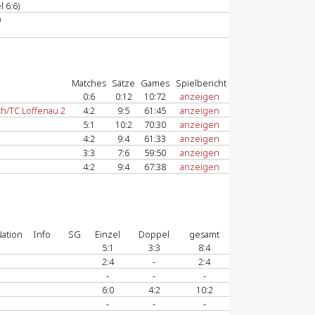
 6:6)
9
Matches
Sätze
Games
Spielbericht
0:6
0:12
10:72
anzeigen
/TC Loffenau 2
4:2
9:5
61:45
anzeigen
5:1
10:2
70:30
anzeigen
4:2
9:4
61:33
anzeigen
3:3
7:6
59:50
anzeigen
4:2
9:4
67:38
anzeigen
ation
Info
SG
Einzel
Doppel
gesamt
5:1
3:3
8:4
2:4
-
2:4
-
-
-
6:0
4:2
10:2
-
-
-