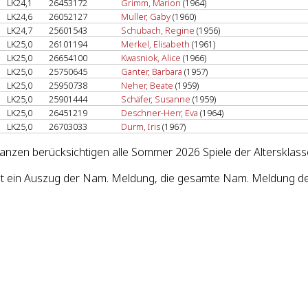
LK24,1
26453172
Grimm, Marion
(1964)
LK24,6
26052127
Muller, Gaby
(1960)
LK24,7
25601543
Schubach, Regine
(1956)
LK25,0
26101194
Merkel, Elisabeth
(1961)
LK25,0
26654100
Kwasniok, Alice
(1966)
LK25,0
25750645
Ganter, Barbara
(1957)
LK25,0
25950738
Neher, Beate
(1959)
LK25,0
25901444
Schäfer, Susanne
(1959)
LK25,0
26451219
Deschner-Herr, Eva
(1964)
LK25,0
26703033
Durm, Iris
(1967)
lanzen berücksichtigen alle Sommer 2026 Spiele der Altersklas
st ein Auszug der Nam. Meldung, die gesamte Nam. Meldung des