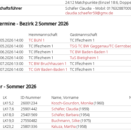
24:12 Matchpunkte (Einzel 18:6, Doppel
haftsführer
Schäfer Claudia - Mobil: 01763288700
claudia.schaefer59@gmx.de
termine - Bezirk 2 Sommer 2026
Heimmannschaft
Gastmannschaft
.05.2026 14:00
TC Bühl 1
TC Iffezheim 1
.05.2026 14:00
TC Iffezheim 1
TSG TC BW Gaggenau/TC Gernsbach
.06.2026 14:00
TC Iffezheim 1
TC BW Baden-Baden 1
.06.2026 14:00
TC Iffezheim 1
TuS Bietigheim 1
.07.2026 13:00
TC BW Bruchhausen 1
TC Iffezheim 1
.07.2026 14:00
TC GW Baden-Baden 1
TC Iffezheim 1
er - Sommer 2026
LK
ID-Nummer
Name, Vorname
N
LK15,2
26001234
Kosch-Gourdon, Monika
(1960)
LK17,6
25901442
Schäfer, Claudia
(1959)
LK18,0
25401569
Schäfer, Barbara
(1954)
LK19,0
27550482
Buchmann, Silke
(1975)
LK23,2
25801336
Kaluza, Martha
(1958)