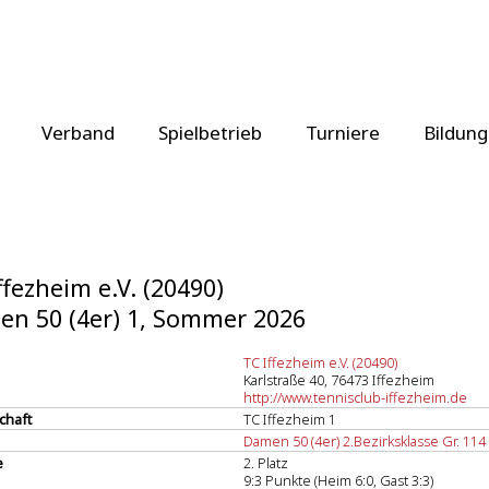
Verband
Spielbetrieb
Turniere
Bildung
ffezheim e.V. (20490)
n 50 (4er) 1, Sommer 2026
TC Iffezheim e.V. (20490)
Karlstraße 40, 76473 Iffezheim
http://www.tennisclub-iffezheim.de
chaft
TC Iffezheim 1
Damen 50 (4er) 2.Bezirksklasse Gr. 114
e
2. Platz
9:3 Punkte (Heim 6:0, Gast 3:3)