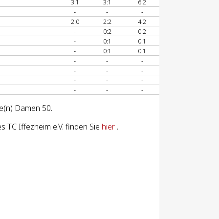
3:1
3:1
6:2
-
-
-
2:0
2:2
4:2
-
0:2
0:2
-
0:1
0:1
-
0:1
0:1
-
-
-
-
-
-
-
-
-
-
-
-
se(n) Damen 50.
 TC Iffezheim e.V. finden Sie
hier
.