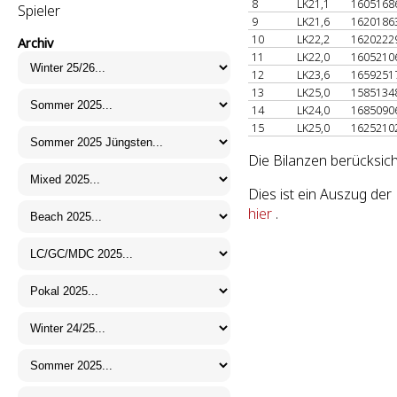
8
LK21,1
1605168
Spieler
9
LK21,6
1620186
10
LK22,2
1620222
Archiv
11
LK22,0
1605210
12
LK23,6
1659251
13
LK25,0
1585134
14
LK24,0
1685090
15
LK25,0
1625210
Die Bilanzen berücksich
Dies ist ein Auszug der
hier
.