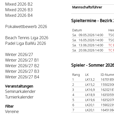
Mixed 2026 B2
Mannschaftsführer
Mixed 2026 B3
Mixed 2026 B4
Spieltermine - Bezirk
Pokalwettbewerb 2026
Datum
Hei
Sa.
09.05.2026 14:00
TSG
Beach Tennis Liga 2026
Sa.
16.05.2026 14:00
TSG
Padel Liga BaWü 2026
Sa.
13.06.2026 14:00
TC 
Sa.
20.06.2026 14:00
TC 
Winter 2026/27
Winter 2026/27 B1
Spieler - Sommer 202
Winter 2026/27 B2
Winter 2026/27 B3
Rang
LK
ID-Num
Winter 2026/27 B4
1
LK13,2
1670185
2
LK15,2
1550230
Veranstaltungen
3
LK16,9
1620218
Seminarkalender
4
LK18,9
1635355
Turnierkalender
5
LK19,6
1635207
6
LK20,1
1590223
Filter
7
LK20,1
1645138
Vereine