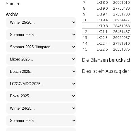
7
LK18,0
26901010
Spieler
8
LK19,0
27750480
Archiv
9
LK19,4
27551700
10
LK19,4
26954422
11
LK19,8
28451958
12
LK21,1
26451457
13
LK22,3
26950987
14
LK22,4
27191910
15
LK22,5
26551075
Die Bilanzen berücksic
Dies ist ein Auszug de