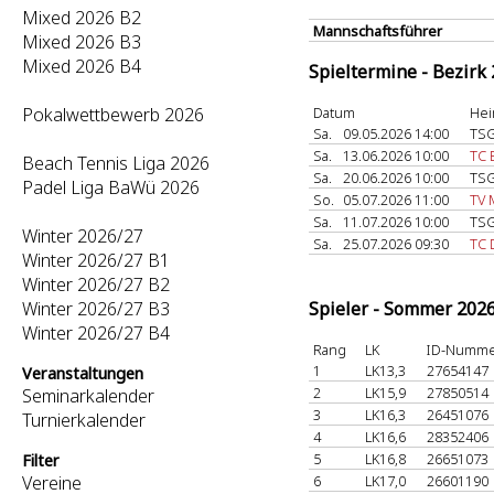
Mixed 2026 B2
Mannschaftsführer
Mixed 2026 B3
Mixed 2026 B4
Spieltermine - Bezirk
Pokalwettbewerb 2026
Datum
Hei
Sa.
09.05.2026 14:00
TSG
Sa.
13.06.2026 10:00
TC 
Beach Tennis Liga 2026
Sa.
20.06.2026 10:00
TSG
Padel Liga BaWü 2026
So.
05.07.2026 11:00
TV 
Sa.
11.07.2026 10:00
TSG
Winter 2026/27
Sa.
25.07.2026 09:30
TC 
Winter 2026/27 B1
Winter 2026/27 B2
Winter 2026/27 B3
Spieler - Sommer 202
Winter 2026/27 B4
Rang
LK
ID-Numm
1
LK13,3
27654147
Veranstaltungen
2
LK15,9
27850514
Seminarkalender
3
LK16,3
26451076
Turnierkalender
4
LK16,6
28352406
5
LK16,8
26651073
Filter
Vereine
6
LK17,0
26601190