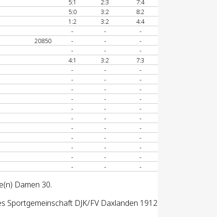
5:1
2:3
7:4
5:0
3:2
8:2
1:2
3:2
4:4
-
-
-
20850
-
-
-
-
-
-
4:1
3:2
7:3
-
-
-
-
-
-
-
-
-
-
-
-
-
-
-
-
-
-
-
-
-
-
-
-
-
-
-
-
-
-
-
-
-
se(n) Damen 30.
des Sportgemeinschaft DJK/FV Daxlanden 1912