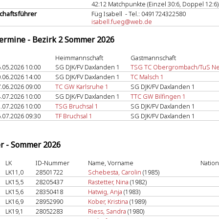
42:12 Matchpunkte (Einzel 30:6, Doppel 12:6)
haftsführer
Füg Isabell - Tel.: 0491724322580
isabell.fueg@web.de
termine - Bezirk 2 Sommer 2026
Heimmannschaft
Gastmannschaft
.05.2026 10:00
SG DJK/FV Daxlanden 1
TSG TC Obergrombach/TuS Ne
.06.2026 14:00
SG DJK/FV Daxlanden 1
TC Malsch 1
.06.2026 09:00
TC GW Karlsruhe 1
SG DJK/FV Daxlanden 1
.07.2026 10:00
SG DJK/FV Daxlanden 1
TTC GW Bilfingen 1
.07.2026 10:00
TSG Bruchsal 1
SG DJK/FV Daxlanden 1
.07.2026 09:30
TF Bruchsal 1
SG DJK/FV Daxlanden 1
er - Sommer 2026
LK
ID-Nummer
Name, Vorname
Nation
LK11,0
28501722
Schebesta, Carolin
(1985)
LK15,5
28205437
Rastetter, Nina
(1982)
LK15,6
28350418
Hatwig, Anja
(1983)
LK16,9
28952990
Kober, Kristina
(1989)
LK19,1
28052283
Riess, Sandra
(1980)