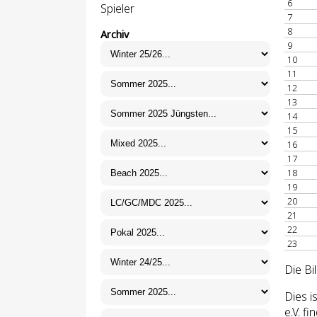
6
Spieler
7
8
Archiv
9
10
11
12
13
14
15
16
17
18
19
20
21
22
23
Die Bi
Dies 
e.V. f