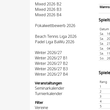
Mixed 2026 B2
Mannsc
Mixed 2026 B3
Mixed 2026 B4
Spiel
Pokalwettbewerb 2026
Datum
Sa.
16
Beach Tennis Liga 2026
Sa.
20
Padel Liga BaWü 2026
Sa.
27
Sa.
04
Winter 2026/27
Sa.
11
Winter 2026/27 B1
So.
26
Winter 2026/27 B2
Winter 2026/27 B3
Spiel
Winter 2026/27 B4
Rang
Veranstaltungen
1
Seminarkalender
2
Turnierkalender
3
4
Filter
5
Vereine