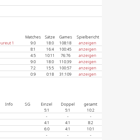
Matches
Sätze
Games
Spielbericht
ureut 1
9:0
18:0
108:18
anzeigen
8:1
16:4
100:45
anzeigen
4:5
10:11
76:76
anzeigen
9:0
18:0
110:39
anzeigen
7:2
15:5
100:57
anzeigen
0:9
0:18
31:109
anzeigen
Info
SG
Einzel
Doppel
gesamt
5:1
5:1
10:2
-
-
-
4:1
4:1
8:2
6:0
4:1
10:1
-
-
-