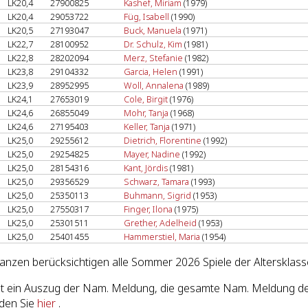
LK20,4
27900825
Kashef, Miriam
(1979)
LK20,4
29053722
Füg, Isabell
(1990)
LK20,5
27193047
Buck, Manuela
(1971)
LK22,7
28100952
Dr. Schulz, Kim
(1981)
LK22,8
28202094
Merz, Stefanie
(1982)
LK23,8
29104332
Garcia, Helen
(1991)
LK23,9
28952995
Woll, Annalena
(1989)
LK24,1
27653019
Cole, Birgit
(1976)
LK24,6
26855049
Mohr, Tanja
(1968)
LK24,6
27195403
Keller, Tanja
(1971)
LK25,0
29255612
Dietrich, Florentine
(1992)
LK25,0
29254825
Mayer, Nadine
(1992)
LK25,0
28154316
Kant, Jördis
(1981)
LK25,0
29356529
Schwarz, Tamara
(1993)
LK25,0
25350113
Buhmann, Sigrid
(1953)
LK25,0
27550317
Finger, Ilona
(1975)
LK25,0
25301511
Grether, Adelheid
(1953)
LK25,0
25401455
Hammerstiel, Maria
(1954)
lanzen berücksichtigen alle Sommer 2026 Spiele der Altersklas
ist ein Auszug der Nam. Meldung, die gesamte Nam. Meldung 
inden Sie
hier
.