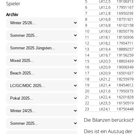
5
LK12,5
1910631
Spieler
6
LK12,6
1795116
7
LK12,8
1695029
Archiv
8
LK16,8
1875192
9
LK16,8
1610215
10
LK18,0
1805077
11
LK18,1
1815030
12
LK18,2
1795471
13
LK19,4
1888925
14
LK19,7
1915625
15
LK20,5
1880343
16
LK20,9
1900634
17
LK20,9
1650163
18
LK21,2
1825597
19
LK21,4
1845461
20
LK21,6
1795037
21
LK22,4
1620182
22
LK23,5
1615051
23
LK24,1
1875044
Die Bilanzen berücksich
Dies ist ein Auszug de