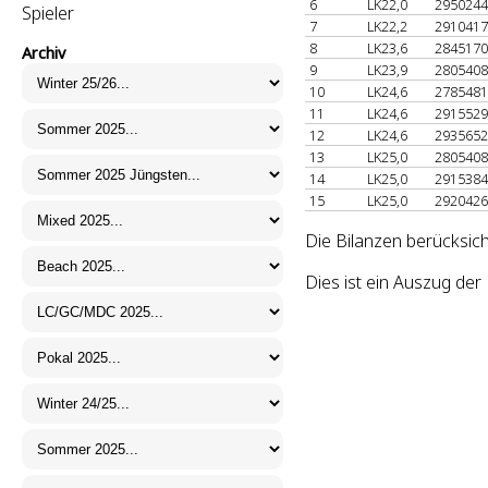
6
LK22,0
295024
Spieler
7
LK22,2
291041
8
LK23,6
284517
Archiv
9
LK23,9
280540
10
LK24,6
278548
11
LK24,6
291552
12
LK24,6
293565
13
LK25,0
280540
14
LK25,0
291538
15
LK25,0
292042
Die Bilanzen berücksic
Dies ist ein Auszug de