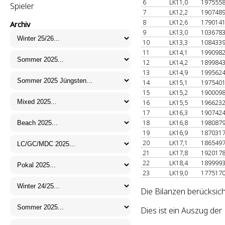
6
LK11,0
197555
Spieler
7
LK12,2
190748
8
LK12,6
179014
Archiv
9
LK13,0
103678
10
LK13,3
108433
11
LK14,1
199098
12
LK14,2
189984
13
LK14,9
199562
14
LK15,1
197540
15
LK15,2
190009
16
LK15,5
196623
17
LK16,3
190742
18
LK16,8
198087
19
LK16,9
187031
20
LK17,1
186549
21
LK17,8
192017
22
LK18,4
189999
23
LK19,0
177517
Die Bilanzen berücksich
Dies ist ein Auszug de