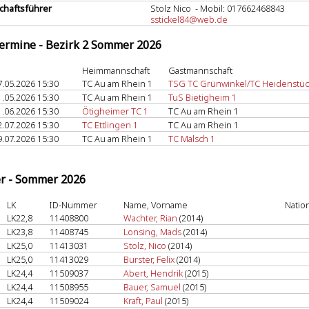
haftsführer
Stolz Nico - Mobil: 017662468843
sstickel84@web.de
termine - Bezirk 2 Sommer 2026
Heimmannschaft
Gastmannschaft
7.05.2026 15:30
TC Au am Rhein 1
TSG TC Grünwinkel/TC Heidenstüc
1.05.2026 15:30
TC Au am Rhein 1
TuS Bietigheim 1
1.06.2026 15:30
Ötigheimer TC 1
TC Au am Rhein 1
2.07.2026 15:30
TC Ettlingen 1
TC Au am Rhein 1
9.07.2026 15:30
TC Au am Rhein 1
TC Malsch 1
er - Sommer 2026
LK
ID-Nummer
Name, Vorname
Natio
LK22,8
11408800
Wachter, Rian
(2014)
LK23,8
11408745
Lonsing, Mads
(2014)
LK25,0
11413031
Stolz, Nico
(2014)
LK25,0
11413029
Burster, Felix
(2014)
LK24,4
11509037
Abert, Hendrik
(2015)
LK24,4
11508955
Bauer, Samuel
(2015)
LK24,4
11509024
Kraft, Paul
(2015)