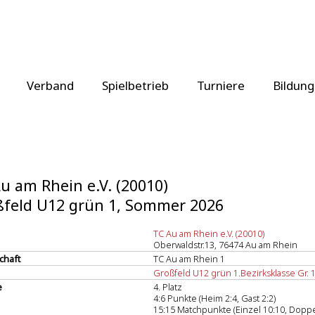
Verband
Spielbetrieb
Turniere
Bildung
u am Rhein e.V. (20010)
feld U12 grün 1, Sommer 2026
TC Au am Rhein e.V. (20010)
Oberwaldstr.13, 76474 Au am Rhein
chaft
TC Au am Rhein 1
Großfeld U12 grün 1.Bezirksklasse Gr. 
e
4. Platz
4:6 Punkte (Heim 2:4, Gast 2:2)
15:15 Matchpunkte (Einzel 10:10, Doppe