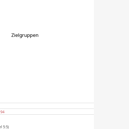
Zielgruppen
194
l 5:5)