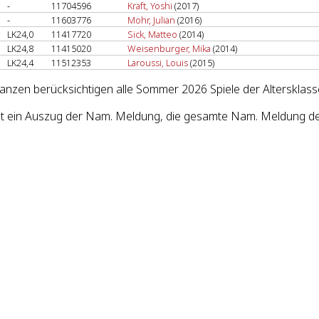
-
11704596
Kraft, Yoshi
(2017)
-
11603776
Mohr, Julian
(2016)
LK24,0
11417720
Sick, Matteo
(2014)
LK24,8
11415020
Weisenburger, Mika
(2014)
LK24,4
11512353
Laroussi, Louis
(2015)
lanzen berücksichtigen alle Sommer 2026 Spiele der Altersklass
st ein Auszug der Nam. Meldung, die gesamte Nam. Meldung des