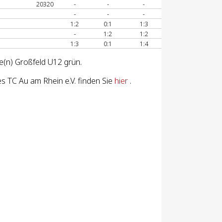
20320
-
-
-
-
-
-
1:2
0:1
1:3
-
1:2
1:2
1:3
0:1
1:4
e(n) Großfeld U12 grün.
 TC Au am Rhein e.V. finden Sie
hier
.