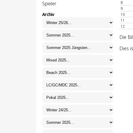
8
Spieler
9
Archiv
10
11
12
Die Bi
Dies i