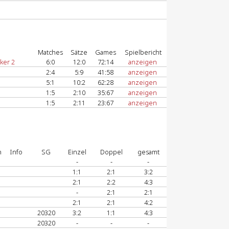
Matches
Sätze
Games
Spielbericht
ker 2
6:0
12:0
72:14
anzeigen
2:4
5:9
41:58
anzeigen
5:1
10:2
62:28
anzeigen
1:5
2:10
35:67
anzeigen
1:5
2:11
23:67
anzeigen
n
Info
SG
Einzel
Doppel
gesamt
-
-
-
1:1
2:1
3:2
2:1
2:2
4:3
-
2:1
2:1
2:1
2:1
4:2
20320
3:2
1:1
4:3
20320
-
-
-