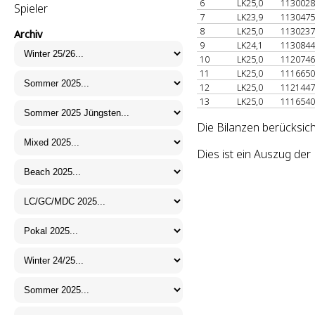
6
LK25,0
113002
Spieler
7
LK23,9
113047
8
LK25,0
113023
Archiv
9
LK24,1
113084
10
LK25,0
112074
11
LK25,0
111665
12
LK25,0
112144
13
LK25,0
111654
Die Bilanzen berücksich
Dies ist ein Auszug de