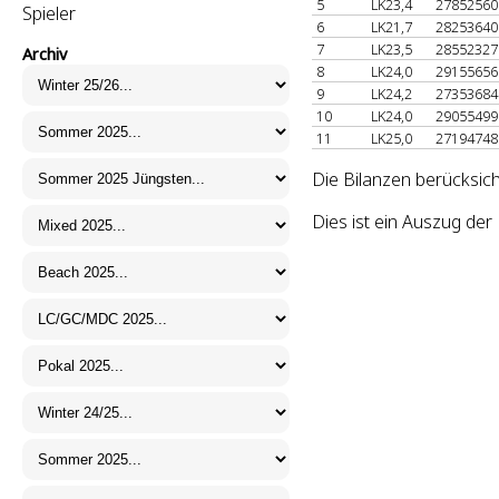
5
LK23,4
2785256
Spieler
6
LK21,7
2825364
7
LK23,5
2855232
Archiv
8
LK24,0
2915565
9
LK24,2
2735368
10
LK24,0
2905549
11
LK25,0
2719474
Die Bilanzen berücksic
Dies ist ein Auszug de