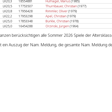
LK20,3
18554881
Hufnagel, Marius
(1985)
LK20,5
17753507
Thurnbauer, Christian
(1977)
LK20,8
17956428
Rimmler, Oliver
(1979)
LK22,2
17953298
Apel, Christian
(1979)
LK25,0
17853348
Bürkle, Christian
(1978)
LK25,0
16454288
Orzinski, Jürgen
(1964)
lanzen berücksichtigen alle Sommer 2026 Spiele der Altersklass
st ein Auszug der Nam. Meldung, die gesamte Nam. Meldung des