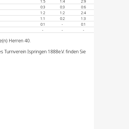
1:5
1:4
2:9
0:3
0:3
0:6
1:2
1:2
2:4
1:1
0:2
1:3
0:1
-
0:1
-
-
-
e(n) Herren 40.
 Turnverein Ispringen 1888e.V. finden Sie