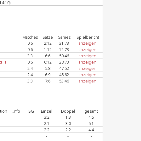
 4:10)
Matches
Sätze
Games
Spielbericht
0:6
2:12
31:73
anzeigen
0:6
1:12
12:73
anzeigen
3:3
6:6
50:46
anzeigen
al 1
0:6
0:12
28:73
anzeigen
2:4
5:8
47:52
anzeigen
2:4
6:9
45:62
anzeigen
3:3
7:6
53:46
anzeigen
tion
Info
SG
Einzel
Doppel
gesamt
3:2
1:3
4:5
2:1
3:0
5:1
2:2
2:2
4:4
-
-
-