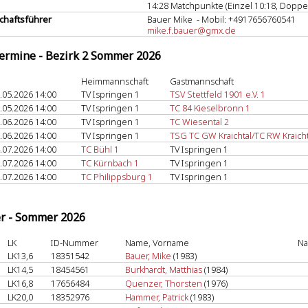
14:28 Matchpunkte (Einzel 10:18, Doppel
haftsführer
Bauer Mike - Mobil: +4917656760541
mike.f.bauer@gmx.de
termine - Bezirk 2 Sommer 2026
Heimmannschaft
Gastmannschaft
.05.2026 14:00
TV Ispringen 1
TSV Stettfeld 1901 e.V. 1
.05.2026 14:00
TV Ispringen 1
TC 84 Kieselbronn 1
.06.2026 14:00
TV Ispringen 1
TC Wiesental 2
.06.2026 14:00
TV Ispringen 1
TSG TC GW Kraichtal/TC RW Kraicht
.07.2026 14:00
TC Bühl 1
TV Ispringen 1
.07.2026 14:00
TC Kürnbach 1
TV Ispringen 1
.07.2026 14:00
TC Philippsburg 1
TV Ispringen 1
er - Sommer 2026
LK
ID-Nummer
Name, Vorname
Na
LK13,6
18351542
Bauer, Mike
(1983)
LK14,5
18454561
Burkhardt, Matthias
(1984)
LK16,8
17656484
Quenzer, Thorsten
(1976)
LK20,0
18352976
Hammer, Patrick
(1983)