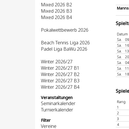
Mixed 2026 B2
Mannsc
Mixed 2026 B3
Mixed 2026 B4
Spiel
Pokalwettbewerb 2026
Datum
Sa.
09
Beach Tennis Liga 2026
Sa.
16
Padel Liga BaWü 2026
Sa.
13
Sa.
20
Winter 2026/27
Sa.
04
Winter 2026/27 B1
Sa.
11
Winter 2026/27 B2
Sa.
18
Winter 2026/27 B3
Winter 2026/27 B4
Spiel
Veranstaltungen
Rang
Seminarkalender
1
Turnierkalender
2
3
Filter
4
Vereine