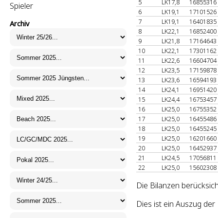
5
LK17,8
16855316
Spieler
6
LK19,1
17101526
7
LK19,1
16401835
Archiv
8
LK22,1
16852400
9
LK21,8
17164643
10
LK22,1
17301162
11
LK22,6
16604704
12
LK23,5
17159878
13
LK23,6
16594193
14
LK24,1
16951420
15
LK24,4
16753457
16
LK25,0
16755352
17
LK25,0
16455486
18
LK25,0
16455245
19
LK25,0
16201660
20
LK25,0
16452937
21
LK24,5
17056811
22
LK25,0
15602308
Die Bilanzen berücksich
Dies ist ein Auszug de