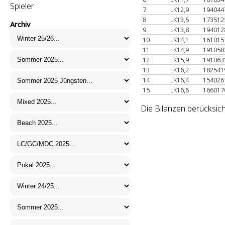
Spieler
7
LK12,9
19404
8
LK13,5
17351
Archiv
9
LK13,8
19401
10
LK14,1
16101
11
LK14,9
19105
12
LK15,9
19106
13
LK16,2
18254
14
LK16,4
15402
15
LK16,6
16601
Die Bilanzen berücksich