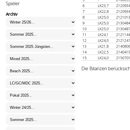
Spieler
6
LK23,7
212093
7
LK22,8
212093
Archiv
8
LK25,0
212101
9
LK25,0
213048
10
LK25,0
213048
11
LK24,1
212114
12
LK24,0
212124
13
LK21,8
214080
14
LK22,5
214041
15
LK24,0
215070
Die Bilanzen berücksich