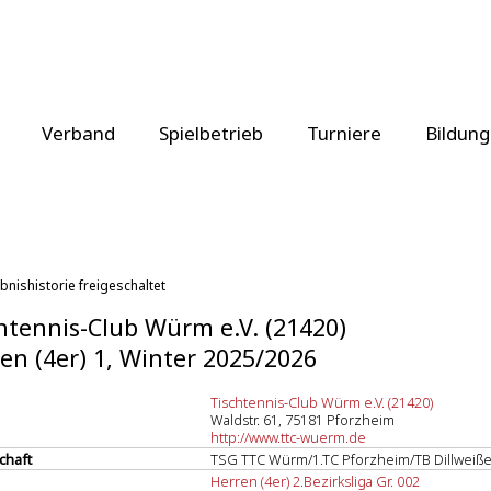
Verband
Spielbetrieb
Turniere
Bildung
bnishistorie freigeschaltet
htennis-Club Würm e.V. (21420)
en (4er) 1, Winter 2025/2026
Tischtennis-Club Würm e.V. (21420)
Waldstr. 61, 75181 Pforzheim
http://www.ttc-wuerm.de
chaft
TSG TTC Würm/1.TC Pforzheim/TB Dillweiße
Herren (4er) 2.Bezirksliga Gr. 002