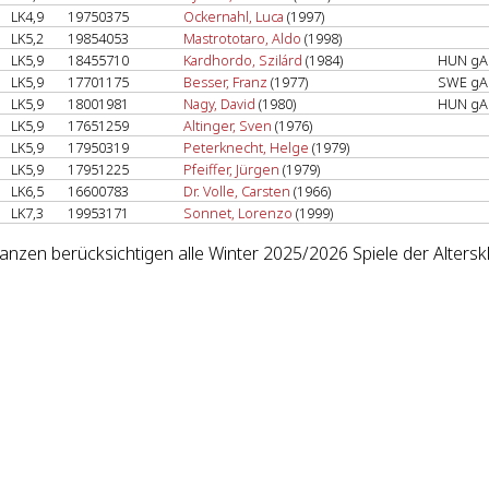
LK4,9
19750375
Ockernahl, Luca
(1997)
LK5,2
19854053
Mastrototaro, Aldo
(1998)
LK5,9
18455710
Kardhordo, Szilárd
(1984)
HUN g
LK5,9
17701175
Besser, Franz
(1977)
SWE g
LK5,9
18001981
Nagy, David
(1980)
HUN g
LK5,9
17651259
Altinger, Sven
(1976)
LK5,9
17950319
Peterknecht, Helge
(1979)
LK5,9
17951225
Pfeiffer, Jürgen
(1979)
LK6,5
16600783
Dr. Volle, Carsten
(1966)
LK7,3
19953171
Sonnet, Lorenzo
(1999)
lanzen berücksichtigen alle Winter 2025/2026 Spiele der Altersk