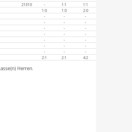
21310
-
1:1
1:1
1:0
1:0
2:0
A
-
-
-
A
-
-
-
A
-
-
-
-
-
-
-
-
-
-
-
-
-
-
-
2:1
2:1
4:2
lasse(n) Herren.