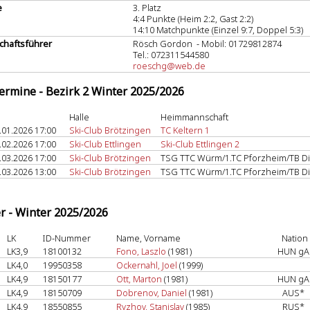
e
3. Platz
4:4 Punkte (Heim 2:2, Gast 2:2)
14:10 Matchpunkte (Einzel 9:7, Doppel 5:3)
haftsführer
Rösch Gordon - Mobil: 01729812874
Tel.: 072311544580
roeschg@web.de
termine - Bezirk 2 Winter 2025/2026
Halle
Heimmannschaft
.01.2026 17:00
Ski-Club Brötzingen
TC Keltern 1
.02.2026 17:00
Ski-Club Ettlingen
Ski-Club Ettlingen 2
.03.2026 17:00
Ski-Club Brötzingen
TSG TTC Würm/1.TC Pforzheim/TB Dil
.03.2026 13:00
Ski-Club Brötzingen
TSG TTC Würm/1.TC Pforzheim/TB Dil
er - Winter 2025/2026
LK
ID-Nummer
Name, Vorname
Nation
LK3,9
18100132
Fono, Laszlo
(1981)
HUN g
LK4,0
19950358
Ockernahl, Joel
(1999)
LK4,9
18150177
Ott, Marton
(1981)
HUN g
LK4,9
18150709
Dobrenov, Daniel
(1981)
AUS*
LK4,9
18550855
Ryzhov, Stanislav
(1985)
RUS*