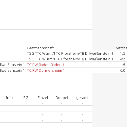
Gastmannschaft
Match
TSG TTC Würm/1.TC Pforzheim/TB Dillweißenstein 1
1:5
TSG TTC Würm/1.TC Pforzheim/TB Dillweißenstein 1
4:2
lweißenstein 1
TC RW Baden-Baden 1
1:5
lweißenstein 1
TC RW Durmersheim 1
6:0
Info
SG
Einzel
Doppel
gesamt
A
-
-
-
-
-
-
A
-
-
-
-
-
-
-
-
-