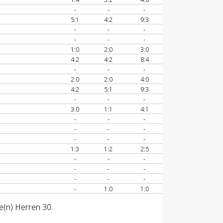
-
-
-
5:1
4:2
9:3
-
-
-
-
-
-
1:0
2:0
3:0
4:2
4:2
8:4
-
-
-
2:0
2:0
4:0
4:2
5:1
9:3
-
-
-
3:0
1:1
4:1
-
-
-
-
-
-
-
-
-
1:3
1:2
2:5
-
-
-
-
-
-
-
-
-
-
1:0
1:0
e(n) Herren 30.