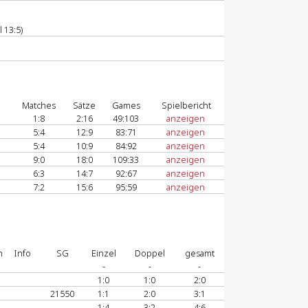
 13:5)
Matches
Sätze
Games
Spielbericht
1:8
2:16
49:103
anzeigen
5:4
12:9
83:71
anzeigen
5:4
10:9
84:92
anzeigen
9:0
18:0
109:33
anzeigen
6:3
14:7
92:67
anzeigen
7:2
15:6
95:59
anzeigen
n
Info
SG
Einzel
Doppel
gesamt
-
-
-
1:0
1:0
2:0
21550
1:1
2:0
3:1
1:4
3:2
4:6