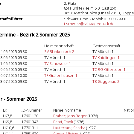
e
2. Platz
8:4 Punkte (Heim 6:0, Gast 2:4)
36:18 Matchpunkte (Einzel 23:13, Doppel
haftsführer
Schwarz Timo - Mobil: 01733129901
t.schwarz@schwagedruck.de
termine - Bezirk 2 Sommer 2025
Heimmannschaft
Gastmannschaft
4.05.2025 09:30
SV Blankenloch 2
TV Mörsch 1
8.05.2025 09:30
TV Mörsch 1
TV Knielingen 1
1.06.2025 09:30
TV Sandweier 1
TV Mörsch 1
9.06.2025 09:30
TV Mörsch 1
TC RG Ottersdorf 1
6.07.2025 10:00
TF Gräfenhausen 1
TV Mörsch 1
3.07.2025 09:30
TV Mörsch 1
TB Gaggenau 2
er - Sommer 2025
LK
ID-Nummer
Name, Vorname
Natio
LK7,8
17601120
Brabec, Jens Roger
(1976)
LK9,8
17601343
Ranti, Frank
(1976)
LK10,6
17701311
Lautersack, Sascha
(1977)
LK11,1
17851870
Stortz, Michael
(1978)