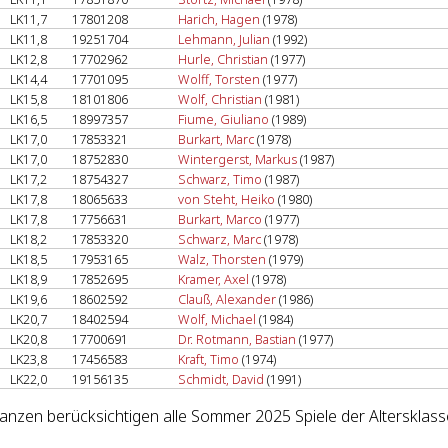
LK11,7
17801208
Harich, Hagen
(1978)
LK11,8
19251704
Lehmann, Julian
(1992)
LK12,8
17702962
Hurle, Christian
(1977)
LK14,4
17701095
Wolff, Torsten
(1977)
LK15,8
18101806
Wolf, Christian
(1981)
LK16,5
18997357
Fiume, Giuliano
(1989)
LK17,0
17853321
Burkart, Marc
(1978)
LK17,0
18752830
Wintergerst, Markus
(1987)
LK17,2
18754327
Schwarz, Timo
(1987)
LK17,8
18065633
von Steht, Heiko
(1980)
LK17,8
17756631
Burkart, Marco
(1977)
LK18,2
17853320
Schwarz, Marc
(1978)
LK18,5
17953165
Walz, Thorsten
(1979)
LK18,9
17852695
Kramer, Axel
(1978)
LK19,6
18602592
Clauß, Alexander
(1986)
LK20,7
18402594
Wolf, Michael
(1984)
LK20,8
17700691
Dr. Rotmann, Bastian
(1977)
LK23,8
17456583
Kraft, Timo
(1974)
LK22,0
19156135
Schmidt, David
(1991)
lanzen berücksichtigen alle Sommer 2025 Spiele der Altersklass