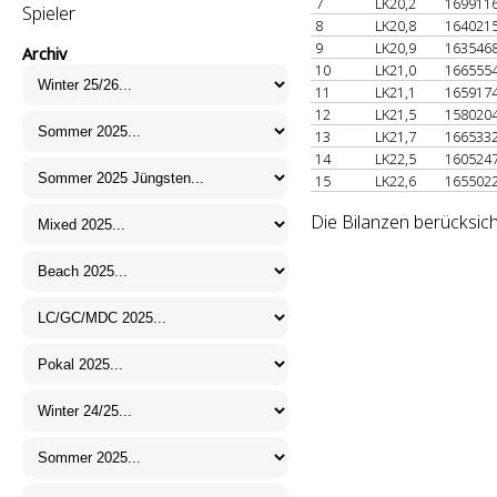
7
LK20,2
169911
Spieler
8
LK20,8
164021
9
LK20,9
163546
Archiv
10
LK21,0
166555
11
LK21,1
165917
12
LK21,5
158020
13
LK21,7
166533
14
LK22,5
160524
15
LK22,6
165502
Die Bilanzen berücksich