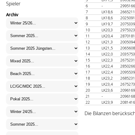
Spieler
6
-
299516
7
LK18,6
266521
Archiv
8
LK18,6
202509
9
LK19,7
207533
10
LK20,3
297532
11
LK20,4
287018
12
LK21,3
200509
13
LK21,5
206560
14
LK22,0
203575
15
LK22,3
267523
16
LK22,4
285026
17
LK22,4
209553
18
LK23,2
268523
19
LK23,4
267527
20
LK23,6
209616
21
-
209616
22
LK23,9
208141
Die Bilanzen berücksic