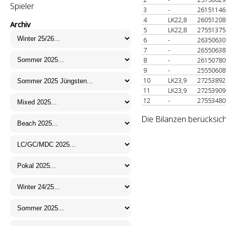
Spieler
3
-
2615114
4
LK22,8
2605120
Archiv
5
LK22,8
2755137
6
-
2635063
7
-
2655063
8
-
2615078
9
-
2555060
10
LK23,9
2725389
11
LK23,9
2725390
12
-
2755348
Die Bilanzen berücksic