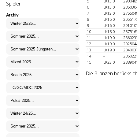
5
LK13,0
290048
Spieler
6
LK13,0
285030
7
LK13,0
275504
Archiv
8
LK15,0
205517
9
LK16,0
291010
10
LK18,0
287516
11
LK19,0
286023
12
LK19,0
202504
13
LK19,0
204003
14
-
286022
15
LK23,0
288904
Die Bilanzen berücksic