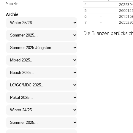
Spieler
4
-
202539
5
-
260012
Archiv
6
-
201515
7
-
265529
Die Bilanzen berücksic