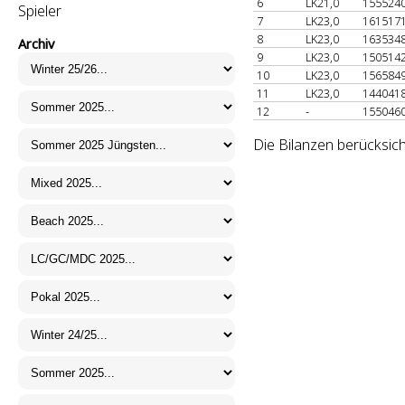
6
LK21,0
155524
Spieler
7
LK23,0
161517
8
LK23,0
163534
Archiv
9
LK23,0
150514
10
LK23,0
156584
11
LK23,0
144041
12
-
155046
Die Bilanzen berücksich