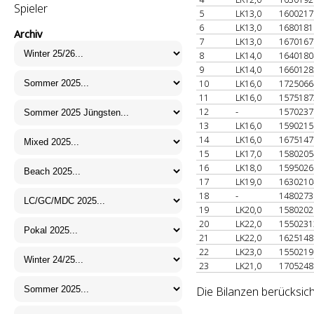
Spieler
5
LK13,0
160021
6
LK13,0
168018
Archiv
7
LK13,0
167016
8
LK14,0
164018
9
LK14,0
166012
10
LK16,0
172506
11
LK16,0
157518
12
-
157023
13
LK16,0
159021
14
LK16,0
167514
15
LK17,0
158020
16
LK18,0
159502
17
LK19,0
163021
18
-
148027
19
LK20,0
158020
20
LK22,0
155023
21
LK22,0
162514
22
LK23,0
155021
23
LK21,0
170524
Die Bilanzen berücksich